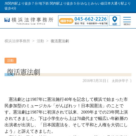
JR関内駅より徒歩７分/地下鉄 関内駅より徒歩５分/みなとみらい線日本大通り駅より
徒歩4分
横浜法律事務所
活動
復活憲法劇
活動
復活憲法劇
2016年3月31日
太田伊早子
憲法劇とは1987年に憲法施行40年を記念して横浜で始まった市
民参加型のミュージカル「がんばれッ！日本国憲法」のことで
す。憲法劇は1987年に初演されて以来、2009年までの23年間上演
されてきました。下は小学生から上は70歳代まで幅広い年齢層の
出演者が出演し、「日本国憲法を、そして平和と人権を大切にし
よう」と訴えてきました。