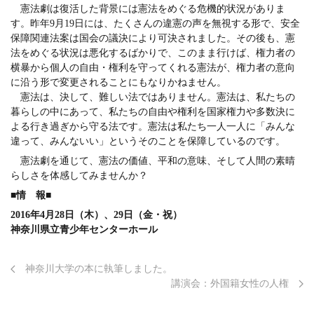
憲法劇は復活した背景には憲法をめぐる危機的状況がありま
す。昨年9月19日には、たくさんの違憲の声を無視する形で、安全
保障関連法案は国会の議決により可決されました。その後も、憲
法をめぐる状況は悪化するばかりで、このまま行けば、権力者の
横暴から個人の自由・権利を守ってくれる憲法が、権力者の意向
に沿う形で変更されることにもなりかねません。
憲法は、決して、難しい法ではありません。憲法は、私たちの
暮らしの中にあって、私たちの自由や権利を国家権力や多数決に
よる行き過ぎから守る法です。憲法は私たち一人一人に「みんな
違って、みんないい」というそのことを保障しているのです。
憲法劇を通じて、憲法の価値、平和の意味、そして人間の素晴
らしさを体感してみませんか？
■情 報■
2016年4月28日（木）、29日（金・祝）
神奈川県立青少年センターホール
神奈川大学の本に執筆しました。
講演会：外国籍女性の人権