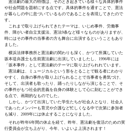
憲法劇の最大の特徴は、そのとき起きている様々な具体的事件
や社会問題を題材にする点です。具体的事件を通すことで、憲法
が暮らしの中に息づいているものであることを表現してきたので
す。
これまで取り上げられてきたテーマは、いじめ事件、労働事
件、障がい者自立支援法、憲法9条など様々なものがありますが、
時にはその事件の当事者の方も舞台に出演するということもあり
ました。
横浜法律事務所と憲法劇の関わりも深く、かつて所属していた
坂本堤弁護士も生前憲法劇に出演していましたし、1996年には
「坂本事件」として憲法劇のテーマに取り上げられれています。
憲法劇は、ミュージカルという形をとることで観る者にわかり
やすく、自身の事件が取り上げられることで当事者を勇気づけ、
そして、出演者も歌ったり、踊ったりしながら演じることで、そ
の事件がもつ社会的意義を自身の体験として心に刻むことができ
る点で、画期的なものでした。
しかし、かつて出演していた学生たちが社会人となり、社会人
であったメンバーも育児や介護など忙しくなる中で次第に参加者
も減り、2009年には休止することになりました。
それが昨年6年間の休止を経て、昨年、憲法劇を復活のための実
行委員会が立ち上がり、今年、いよいよ上演されます！