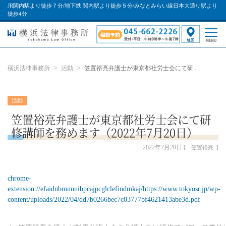
JR関内駅より徒歩７分/地下鉄 関内駅より徒歩５分/みなとみらい線日本大通り駅より
徒歩4分
横浜法律事務所
活動
笠置裕亮弁護士が東京都社労士会にて研...
活動
笠置裕亮弁護士が東京都社労士会にて研
修講師を務めます（2022年7月20日）
2022年7月20日
笠置裕亮
chrome-
extension://efaidnbmnnnibpcajpcglclefindmkaj/https://www.tokyosr.jp/wp-
content/uploads/2022/04/dd7b0266bec7c03777bf4621413abe3d.pdf