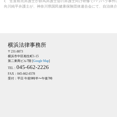
笠置裕亮弁護士が群馬弁護士会の弁護士向け研修でパワハラ事件
向川純平弁護士が、神奈川県国民健康保険団体連合会にて、自治体
横浜法律事務所
〒231-8873
横浜市中区相生町1-15
第二東商ビル7階 [
Google Map
]
045-662-2226
TEL：
FAX：045-662-6578
受付：平日 午前9時半〜午後7時