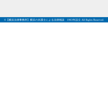
©【横浜法律事務所】横浜の弁護士による法律相談 1963年設立 All Rights Reserved.