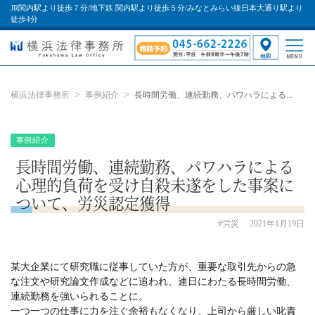
JR関内駅より徒歩７分/地下鉄 関内駅より徒歩５分/みなとみらい線日本大通り駅より
徒歩4分
横浜法律事務所
事例紹介
長時間労働、連続勤務、パワハラによる...
事例紹介
長時間労働、連続勤務、パワハラによる
心理的負荷を受け自殺未遂をした事案に
ついて、労災認定獲得
#労災
2021年1月19日
某大企業にて研究職に従事していた方が、重要な取引先からの急
な注文や研究論文作成などに追われ、連日にわたる長時間労働、
連続勤務を強いられることに。
一つ一つの仕事に力を注ぐ余裕もなくなり、上司から厳しい叱責