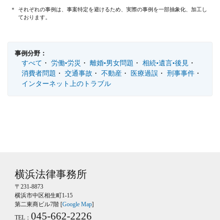
それぞれの事例は、事案特定を避けるため、実際の事例を一部抽象化、加工し
ております。
事例分野：
すべて
労働•労災
離婚•男女問題
相続•遺言•後見
消費者問題
交通事故
不動産
医療過誤
刑事事件
インターネット上のトラブル
横浜法律事務所
〒231-8873
横浜市中区相生町1-15
第二東商ビル7階 [
Google Map
]
045-662-2226
TEL：