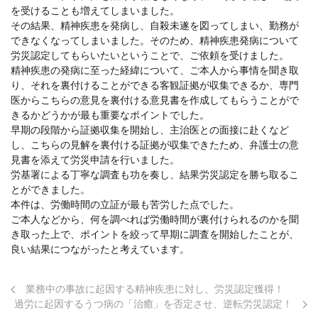
を受けることも増えてしまいました。
その結果、精神疾患を発病し、自殺未遂を図ってしまい、勤務が
できなくなってしまいました。そのため、精神疾患発病について
労災認定してもらいたいということで、ご依頼を受けました。
精神疾患の発病に至った経緯について、ご本人から事情を聞き取
り、それを裏付けることができる客観証拠が収集できるか、専門
医からこちらの意見を裏付ける意見書を作成してもらうことがで
きるかどうかが最も重要なポイントでした。
早期の段階から証拠収集を開始し、主治医との面接に赴くなど
し、こちらの見解を裏付ける証拠が収集できたため、弁護士の意
見書を添えて労災申請を行いました。
労基署による丁寧な調査も功を奏し、結果労災認定を勝ち取るこ
とができました。
本件は、労働時間の立証が最も苦労した点でした。
ご本人などから、何を調べれば労働時間が裏付けられるのかを聞
き取った上で、ポイントを絞って早期に調査を開始したことが、
良い結果につながったと考えています。
業務中の事故に起因する精神疾患に対し、労災認定獲得！
過労に起因するうつ病の「治癒」を否定させ、逆転労災認定！