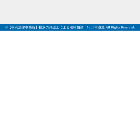
©【横浜法律事務所】横浜の弁護士による法律相談 1963年設立 All Rights Reserved.