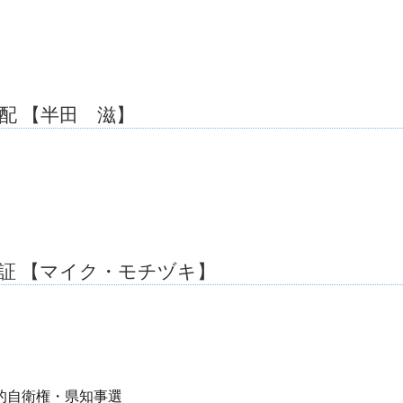
配 【半田 滋】
証 【マイク・モチヅキ】
的自衛権・県知事選