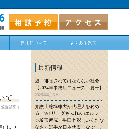
費用について
よくある質問
最新情報
誰も排除されてはならない社会
【2024年事務所ニュース 夏号】
いて
2026年8月3日
弁護士藤塚雄大が代理人を務め
笠置裕亮
る、WEリーグちふれASエルフェ
ン埼玉所属、生田七彩（いくたな
年）につ
なさ）選手が日本代表（なでしこ