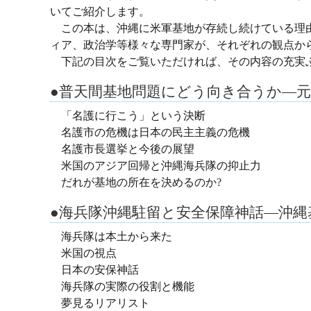
いてご紹介します。
この本は、沖縄に米軍基地が存続し続けている理由
ィア、政治学等様々な専門家が、それぞれの観点か
下記の目次をご覧いただければ、その内容の充実
●普天間基地問題にどう向き合うか—元
「名護に行こう」という決断
名護市の危機は日本の民主主義の危機
名護市長選挙と今後の展望
米国のアジア回帰と沖縄海兵隊の抑止力
だれが基地の所在を決めるのか?
●海兵隊沖縄駐留と安全保障神話―沖縄
海兵隊は本土から来た
米国の視点
日本の安保神話
海兵隊の実際の役割と機能
夢見るリアリスト