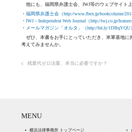
他にも、福岡県弁護士会、IWJ等のウェブサイト
・
福岡県弁護士会（http://www.fben.jp/bookcolumn/2014/
・
IWJ－Independent Web Journal（http://iwj.co.jp/featur
・
メールマガジン「オルタ」（http://bit.ly/1DBqYQ
ぜひ、本書をお手にとっていただき、米軍基地に抑
考えてみませんか。
残業代ゼロ法案、本当に必要ですか？
MENU
横浜法律事務所 トップページ