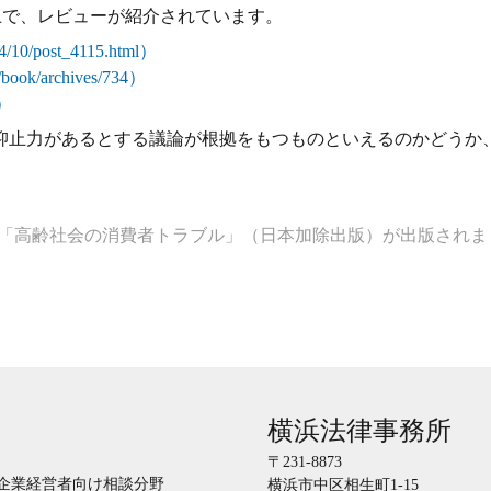
上で、レビューが紹介されています。
10/post_4115.html）
e/book/archives/734）
U）
止力があるとする議論が根拠をもつものといえるのかどうか
「高齢社会の消費者トラブル」（日本加除出版）が出版され
横浜法律事務所
〒231-8873
企業経営者向け相談分野
横浜市中区相生町1-15