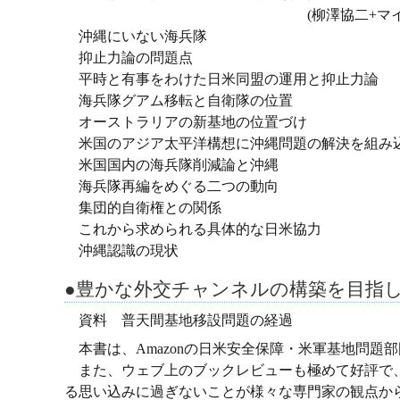
(柳澤協二+マイク・モチヅキ+半
沖縄にいない海兵隊
抑止力論の問題点
平時と有事をわけた日米同盟の運用と抑止力論
海兵隊グアム移転と自衛隊の位置
オーストラリアの新基地の位置づけ
米国のアジア太平洋構想に沖縄問題の解決を組み
米国国内の海兵隊削減論と沖縄
海兵隊再編をめぐる二つの動向
集団的自衛権との関係
これから求められる具体的な日米協力
沖縄認識の現状
●豊かな外交チャンネルの構築を目指
資料 普天間基地移設問題の経過
本書は、Amazonの日米安全保障・米軍基地問題
また、ウェブ上のブックレビューも極めて好評で、
る思い込みに過ぎないことが様々な専門家の観点か