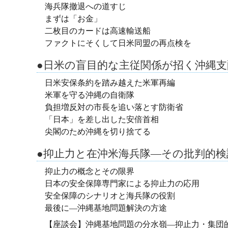
海兵隊撤退への道すじ
まずは「お金」
二枚目のカードは高速輸送船
ファクトにそくして日米同盟の再点検を
●日米の盲目的な主従関係が招く沖縄支
日米安保条約を踏み越えた米軍再編
米軍を守る沖縄の自衛隊
負担増反対の市長を追い落とす防衛省
「日本」を差し出した安倍首相
尖閣のため沖縄を切り捨てる
●抑止力と在沖米海兵隊―その批判的検
抑止力の概念とその限界
日本の安全保障専門家による抑止力の応用
安全保障のシナリオと海兵隊の役割
最後に—沖縄基地問題解決の方途
【座談会】沖縄基地問題の分水嶺―抑止力・集団