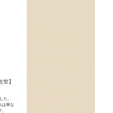
佐世】
した。
れは単な
す。