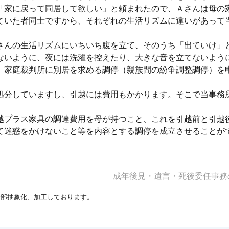
「家に戻って同居して欲しい」と頼まれたので、Ａさんは母の
ていた者同士ですから、それぞれの生活リズムに違いがあって
さんの生活リズムにいちいち腹を立て、そのうち「出ていけ」
ないように、夜には洗濯を控えたり、大きな音を立てないよう
、家庭裁判所に別居を求める調停（親族間の紛争調整調停）を
処分していますし、引越には費用もかかります。そこで当事務
。
越プラス家具の調達費用を母が持つこと、これを引越前と引越
て迷惑をかけないこと等を内容とする調停を成立させることが
成年後見・遺言・死後委任事
一部抽象化、加工しております。