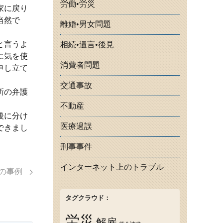
労働•労災
家に戻り
当然で
離婚•男女問題
と言うよ
相続•遺言•後見
に気を使
消費者問題
申し立て
交通事故
所の弁護
不動産
後に分け
医療過誤
できまし
刑事事件
インターネット上のトラブル
務の事例
タグクラウド：
労災
解雇