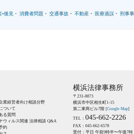
言•後見
消費者問題
交通事故
不動産
医療過誤
刑事
横浜法律事務所
〒231-8873
企業経営者向け相談分野
横浜市中区相生町1-15
について
第二東商ビル7階 [
Google Map
]
ある質問
045-662-2226
TEL：
ナウィルス関連 法律相談 Q&A
FAX：045-662-6578
予約
受付：平日 午前9時半〜午後7時
セス