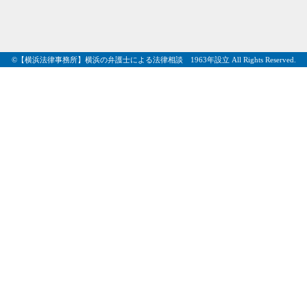
©【横浜法律事務所】横浜の弁護士による法律相談 1963年設立 All Rights Reserved.