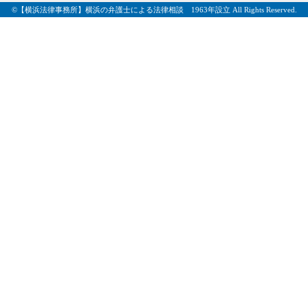
©【横浜法律事務所】横浜の弁護士による法律相談 1963年設立 All Rights Reserved.