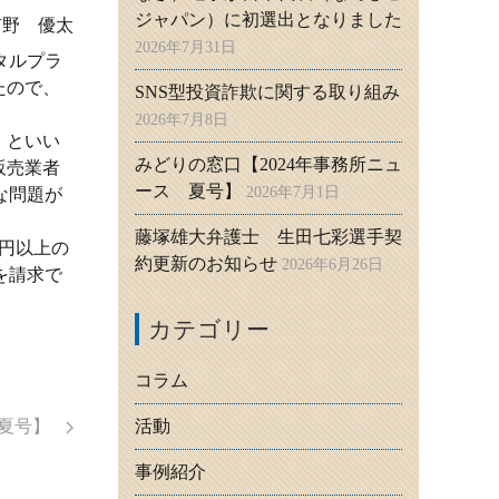
ジャパン）に初選出となりました
有野 優太
2026年7月31日
タルプラ
たので、
SNS型投資詐欺に関する取り組み
2026年7月8日
」といい
みどりの窓口【2024年事務所ニュ
販売業者
ース 夏号】
2026年7月1日
な問題が
藤塚雄大弁護士 生田七彩選手契
円以上の
約更新のお知らせ
2026年6月26日
を請求で
カテゴリー
コラム
ス夏号】
活動
事例紹介