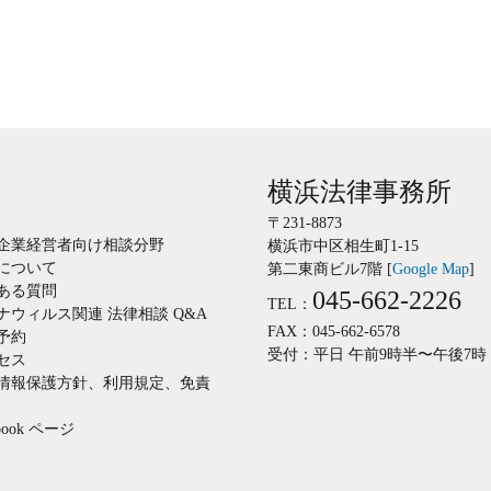
横浜法律事務所
〒231-8873
企業経営者向け相談分野
横浜市中区相生町1-15
について
第二東商ビル7階 [
Google Map
]
ある質問
045-662-2226
TEL：
ナウィルス関連 法律相談 Q&A
FAX：045-662-6578
予約
受付：平日 午前9時半〜午後7時
セス
情報保護方針、利用規定、免責
ebook ページ