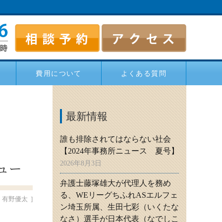
費用について
よくある質問
最新情報
誰も排除されてはならない社会
【2024年事務所ニュース 夏号】
ュー
2026年8月3日
弁護士藤塚雄大が代理人を務め
る、WEリーグちふれASエルフェ
有野優太
ン埼玉所属、生田七彩（いくたな
なさ）選手が日本代表（なでしこ