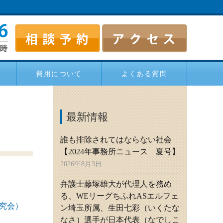
費用について
よくある質問
最新情報
誰も排除されてはならない社会
【2024年事務所ニュース 夏号】
2026年8月3日
弁護士藤塚雄大が代理人を務め
る、WEリーグちふれASエルフェ
究会）
ン埼玉所属、生田七彩（いくたな
なさ）選手が日本代表（なでしこ