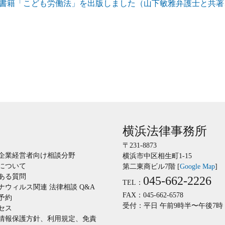
書籍「こども労働法」を出版しました（山下敏雅弁護士と共著
横浜法律事務所
〒231-8873
企業経営者向け相談分野
横浜市中区相生町1-15
について
第二東商ビル7階 [
Google Map
]
ある質問
045-662-2226
TEL：
ナウィルス関連 法律相談 Q&A
FAX：045-662-6578
予約
受付：平日 午前9時半〜午後7時
セス
情報保護方針、利用規定、免責