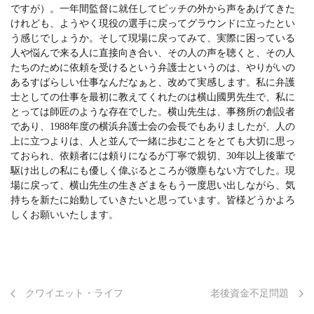
ですが）。一年間監督に就任してピッチの外から声をあげてきた
けれども、ようやく現役の選手に戻ってグラウンドに立ったとい
う感じでしょうか。そして現場に戻ってみて、実際に困っている
人や悩んで来る人に直接向き合い、その人の声を聴くと、その人
たちのために依頼を受けるという弁護士というのは、やりがいの
あるすばらしい仕事なんだなぁと、改めて実感します。私に弁護
士としての仕事を最初に教えてくれたのは横山國男先生で、私に
とっては師匠のような存在でした。横山先生は、事務所の創設者
であり、1988年度の横浜弁護士会の会長でもありましたが、人の
上に立つよりは、人と並んで一緒に歩むことをとても大切に思っ
ておられ、依頼者には頼りになるが丁寧で親切、30年以上後輩で
駆け出しの私にも優しく偉ぶるところが微塵もない方でした。現
場に戻って、横山先生の生きざまをもう一度思い出しながら、気
持ちを新たに始動していきたいと思っています。皆様どうかよろ
しくお願いいたします。
クワイエット・ライフ
老後資金不足問題