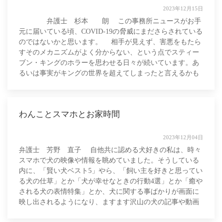
2023年12月15日
弁護士 杉本 朗 この事務所ニュースがお手
元に届いている頃、COVID-19の脅威にまださらされている
のではないかと思います。 相手が見えず、害悪をもたら
すそのメカニズムがよく分からない、という点でスティー
ブン・キングのホラーを思わせる日々が続いています。あ
るいは事実がキングの世界を超えてしまったと言えるかも
しれません。 こうした闘い
わんことスマホとお家時間
2023年12月04日
弁護士 芳野 直子 自他共に認める犬好きの私は、時々
スマホで犬の映像や情報を眺めていました。そうしている
内に、「賢い犬ベスト5」やら、「飼い主を好きと思ってい
る犬の仕草」とか「犬が幸せなときの行動4選」とか「癒や
される犬の表情特集」とか、犬に関する事ばかりが画面に
映し出されるようになり、ますます沢山の犬の記事や動画
ばかりを眺めるはめに陥りました。