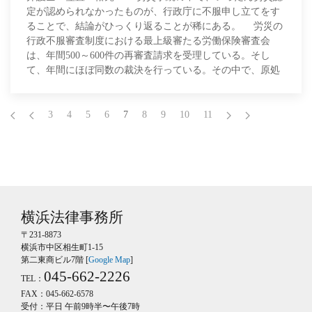
定が認められなかったものが、行政庁に不服申し立てをす
ることで、結論がひっくり返ることが稀にある。 労災の
行政不服審査制度における最上級審たる労働保険審査会
は、年間500～600件の再審査請求を受理している。そし
て、年間にほぼ同数の裁決を行っている。その中で、原処
分取消（いわゆる逆転裁決）の割合は
3
4
5
6
7
8
9
10
11
横浜法律事務所
〒231-8873
横浜市中区相生町1-15
第二東商ビル7階 [
Google Map
]
045-662-2226
TEL：
FAX：045-662-6578
受付：平日 午前9時半〜午後7時