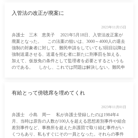
入管法の改正が廃案に
2023年11月15日
弁護士 三木 恵美子 2021年5月18日、入管法改正案が
廃案となった。 この法案の狙いは、3000～4000人の退去
強制の対象者に対して、難民申請をしていても3回目以降は
強制送還させる、送還を拒む者に新たに刑事罰を加える、
加えて、仮放免の条件として監理者を必要とするというも
のである。 しかし、これでは問題は解決しない。難民申
請をしている者に対
有給とって傍聴席を埋めてくれ
2023年11月01日
弁護士 小島 周一 私が弁護士登録したのは1984年4
月、当時は原告の人数が100人を超える思想差別事件や組合
差別事件など、事務所を超えた弁護団で取り組む事件がい
くつもあり、私もすぐにその一員となった。それらの事件