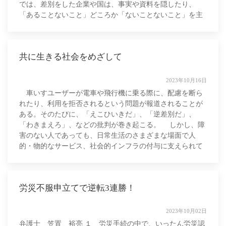
では、差別をした企業や国は、事実や資料を隠したり、
「あることないこと」どころか「ないことないこと」を主
張したり、あるいは「針小棒大」を絵
共に生きる社会をめざして
2023年10月16日
車いすユーザーが電車や飛行機に乗る際に、配慮を断ら
れたり、利用を拒否されるという問題が報道されることが
ある。そのたびに、「えこひいきだ」、「逆差別だ」、
「わきまえろ」、などの批判が巻き起こる。 しかし、障
害のない人であっても、日常生活のさまざまな場面で人
的・物的なサービス、社会的インフラの付与に支えられて
生きていることを忘れてはならない。自分も支
労災不服申立てで逆転3連勝！
2023年10月02日
弁護士 笠置 裕亮 １ 労災手続の中で、いったん労災認