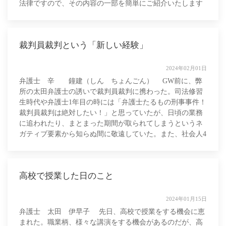
法律ですので、その内容の一部を簡単にご紹介いたします
（なお、派遣労働者については、既に改
裁判員裁判という「新しい経験」
2024年02月01日
弁護士 辛 鐘建（しん ちょんごん） GW前に、弊
所の太田弁護士の誘いで裁判員裁判に携わった。司法修習
生時代や弁護士1年目の時には「弁護士たるもの刑事事件！
裁判員裁判は絶対したい！」と思っていたが、日頃の業務
に追われたり、まとまった期間が取られてしまうというネ
ガティブ要素から知らぬ間に敬遠していた。また、社会人4
年目に入り多くの仕事をこなす中で、
高校で授業した日のこと
2024年01月15日
弁護士 太田 伊早子 先日、高校で授業をする機会に恵
まれた。職業柄、様々な講演をする機会があるのだが、高