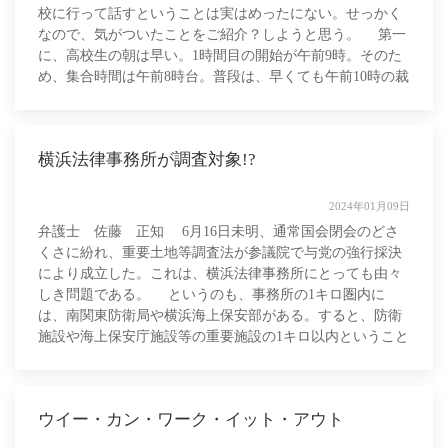
校に行って話すということは実はめったにない。せっかく
なので、気がついたことをご紹介？しようと思う。 第一
に、高校生の朝は早い。1時間目の開始が午前9時。そのた
め、集合時間は午前8時台。普段は、早くても午前10時の裁
判に間に合うように行動するのが
横浜法律事務所が調査対象!?
2024年01月09日
弁護士 佐藤 正知 6月16日未明、通常国会閉会のどさ
くさに紛れ、重要土地等調査法が参議院で与党の強行採決
により成立した。これは、横浜法律事務所にとっても由々
しき問題である。 というのも、事務所の1キロ圏内に
は、南関東防衛局や横浜海上保安部がある。すると、防衛
施設や海上保安庁施設等の重要施設の1キロ以内ということ
で、事務所のビルも注視区域指定の対
ウイー・カン・ワーク・イット・アウト