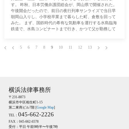
す。 昨秋、日本労働弁護団総会が、岡山県で開催された。
午後開会だったので、前日の夜行列車サンライズで当日早
朝岡山入りし、小学校卒業まで暮らした町、倉敷を回って
みた。 まず、国鉄時代の希有な気動車を運行する水島臨海
鉄道で、水島コンビナートまで行き、かつて父が勤務して
いた製鉄所の門まで歩いてみた。倉敷の
5
6
7
8
9
10
11
12
13
横浜法律事務所
〒231-8873
横浜市中区相生町1-15
第二東商ビル7階 [
Google Map
]
045-662-2226
TEL：
FAX：045-662-6578
受付：平日 午前9時半〜午後7時