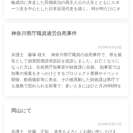
輪成功に奔走した田畑政治の両主人公の人生とともにスポ
ーツ史を中心とした日本近現代史を描く。 時が時だけにオ
リンピック礼讃の話かと思
神奈川県庁職員過労自死事件
2020年03月26日
弁護士 藤塚 雄大 神奈川県庁職員の自死事件で、県を被
告として損害賠償請求訴訟を提訴しました。お亡くなりに
なった方は、生前県庁知事室や財政課に在籍。 知事室では
知事の発案をきっかけとするプロジェクト業務やイベント
開催、動画撮影等に奔走。その後異動した財政課は県庁で
も激務で恐れられる部署で、多いときにはひと月200時間を
超える時間外労働に従事していま
岡山にて
2020年03月17日
弁護士 佐藤 正知 本年もよろしくお願い申し上げま