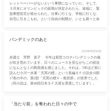
レットペーパーがないという事態になっていた。そして、
３月末にオリンピックの延期が決定されたら、途端に、緊
急事態宣言が発せられた。仕事に行くな、学校に行くな、
自宅に引きこもれ、という自由の制限が、いとも易々と命
じられた。それに異を唱えようとすれば命
パンデミックのあと
2020年08月06日
弁護士 芳野 直子 今年は新型コロナパンデミックの嵐
が吹き荒れています。日々のニュースを見ながらこの状況
になんとなくの既視感を感じました。それは、5年ほど前に
読んだ小川一水著「天冥の標」という長編ＳＦ小説全10部
17巻の中の、第2部「天冥の標Ⅱ－救世群」の世界でした
（同小説は、第40回日本ＳＦ大賞を受賞しています）。
物語では、201X年の地球が
「当たり前」を奪われた日々の中で