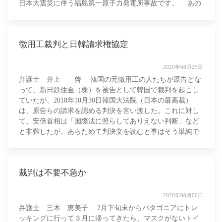
日本大震災に伴う福島第一原子力発電所事故です。 あの
ときも、いろんな情報がいろ
徴用工裁判と日韓請求権協定
2020年08月25日
弁護士 井上 啓 韓国の元徴用工の人たちが原告とな
って、新日鉄住金（株）を被告として韓国で裁判を起こし
ていたが、2018年10月30日韓国大法院（日本の最高裁）
は、原告らの請求を認める判決を言い渡した。これに対し
て、安倍首相は「国際法に照らしてありえない判断」など
と非難したが、あらためて判決文を読むと事はそう単純で
はない。 1965年に日韓基本
裁判は不要不急か
2020年08月06日
弁護士 三木 恵美子 2月下旬末からパタゴニアにトレ
ッキングに行って３月に帰ってきたら、マスクがないトイ